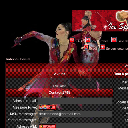
FAQ
Rechercher
Liste 
Profil
Se connecter po
Index du Forum
Vo
Avatar
Tout à p
Insc
1ère lame
Mess
Contact 1795
Adresse e-mail:
Localis
Message Privé:
Site
MSN Messenger:
deutchmond@hotmail.com
Em
Yahoo Messenger:
Lo
Adresse AIM: