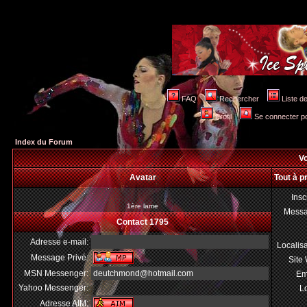
FAQ
Rechercher
Liste 
Profil
Se connecter po
Index du Forum
Vo
Avatar
Tout à p
Insc
1ère lame
Mess
Contact 1795
Adresse e-mail:
Localis
Message Privé:
Site
MSN Messenger:
deutchmond@hotmail.com
Em
Yahoo Messenger:
Lo
Adresse AIM: