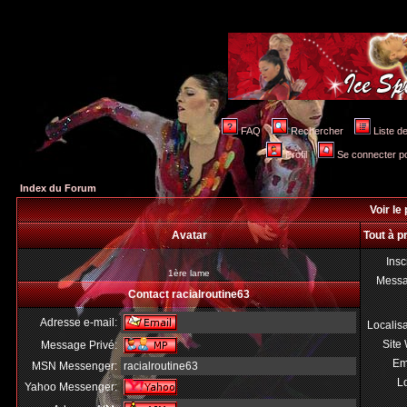
FAQ
Rechercher
Liste 
Profil
Se connecter po
Index du Forum
Voir le 
Avatar
Tout à p
Insc
1ère lame
Mess
Contact racialroutine63
Adresse e-mail:
Localis
Site
Message Privé:
Em
MSN Messenger:
racialroutine63
Lo
Yahoo Messenger: