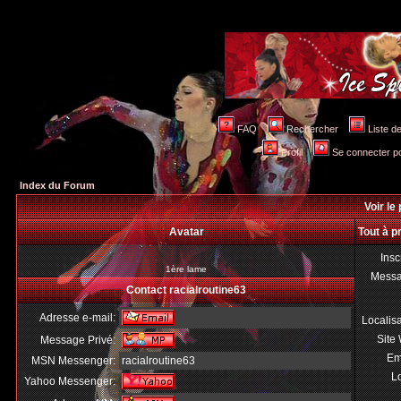
FAQ
Rechercher
Liste 
Profil
Se connecter po
Index du Forum
Voir le 
Avatar
Tout à p
Insc
1ère lame
Mess
Contact racialroutine63
Adresse e-mail:
Localis
Site
Message Privé:
Em
MSN Messenger:
racialroutine63
Lo
Yahoo Messenger: