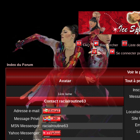
FAQ
Rechercher
Liste 
Profil
Se connecter po
Index du Forum
Voir le 
Avatar
Tout à p
Insc
1ère lame
Mess
Contact racialroutine63
Adresse e-mail:
Localis
Site
Message Privé:
Em
MSN Messenger:
racialroutine63
Lo
Yahoo Messenger: