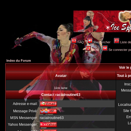
FAQ
Rechercher
Liste 
Profil
Se connecter po
Index du Forum
Voir le 
Avatar
Tout à p
Insc
1ère lame
Mess
Contact racialroutine63
Adresse e-mail:
Localis
Site
Message Privé:
Em
MSN Messenger:
racialroutine63
Lo
Yahoo Messenger: