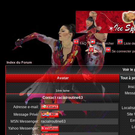
FAQ
Rechercher
Liste 
Profil
Se connecter po
Index du Forum
Voir le 
Avatar
Tout à p
Insc
1ère lame
Mess
Contact racialroutine63
Adresse e-mail:
Localis
Site
Message Privé:
Em
MSN Messenger:
racialroutine63
Lo
Yahoo Messenger: