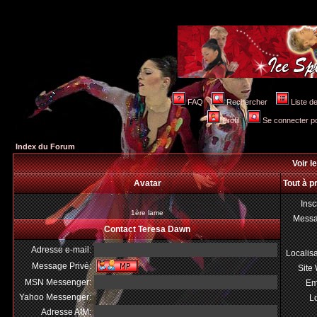
FAQ
Rechercher
Liste 
Profil
Se connecter po
Index du Forum
Voir l
Avatar
Tout à 
Insc
1ère lame
Mess
Contact Teresa Dawn
Adresse e-mail:
Localis
Message Privé:
Site
MSN Messenger:
Em
Yahoo Messenger:
Lo
Adresse AIM: