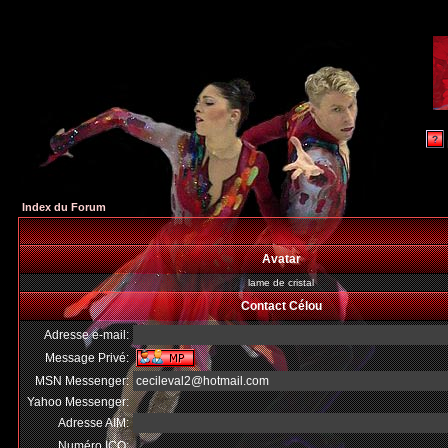
Index du Forum
Avatar
lame de cristal
Contact Célou
Adresse e-mail:
Message Privé:
MSN Messenger:
cecileval2@hotmail.com
Yahoo Messenger:
Adresse AIM:
Numéro ICQ: