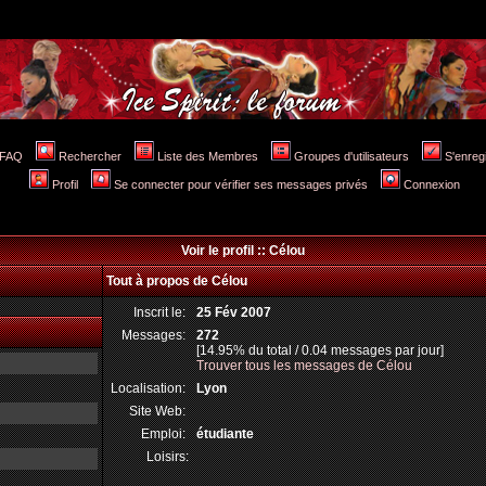
FAQ
Rechercher
Liste des Membres
Groupes d'utilisateurs
S'enreg
Profil
Se connecter pour vérifier ses messages privés
Connexion
Voir le profil :: Célou
Tout à propos de Célou
Inscrit le:
25 Fév 2007
Messages:
272
[14.95% du total / 0.04 messages par jour]
Trouver tous les messages de Célou
Localisation:
Lyon
Site Web:
Emploi:
étudiante
Loisirs: