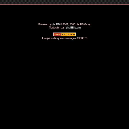
Powered by
phpBB
© 2001, 2005 phpBB Group
Traduction par :
phpBB-fr.com
Inscriptions bloqués / messages: 13886 / 0