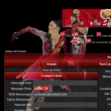
FAQ
Rechercher
Liste 
Profil
Se connecter po
Index du Forum
Voi
Avatar
Tout à p
lame de cristal
Insc
Contact Célou
Mess
Adresse e-mail:
Message Privé:
Localis
Site
MSN Messenger:
cecileval2@hotmail.com
Em
Yahoo Messenger:
Lo
Adresse AIM:
Numéro ICQ: