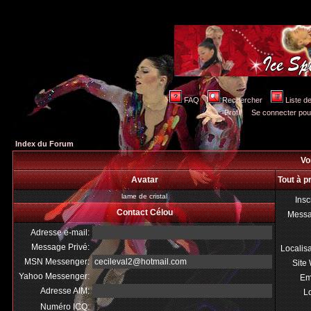
FAQ
Rechercher
Liste 
Profil
Se connecter pou
Index du Forum
Voi
Avatar
Tout à p
lame de cristal
Insc
Contact Célou
Mess
Adresse e-mail:
Message Privé:
Localis
MSN Messenger:
cecileval2@hotmail.com
Site
Yahoo Messenger:
Em
Adresse AIM:
Lo
Numéro ICQ: