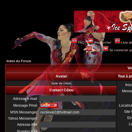
FAQ
Rechercher
Liste 
Profil
Se connecter po
Index du Forum
Voi
Avatar
Tout à p
lame de cristal
Insc
Contact Célou
Mess
Adresse e-mail:
Message Privé:
Localis
Site
MSN Messenger:
cecileval2@hotmail.com
Em
Yahoo Messenger:
Lo
Adresse AIM:
Numéro ICQ: