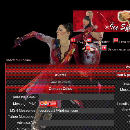
FAQ
Rechercher
Liste 
Profil
Se connecter po
Index du Forum
Voi
Avatar
Tout à p
lame de cristal
Insc
Contact Célou
Mess
Adresse e-mail:
Message Privé:
Localis
Site
MSN Messenger:
cecileval2@hotmail.com
Em
Yahoo Messenger:
Lo
Adresse AIM:
Numéro ICQ: