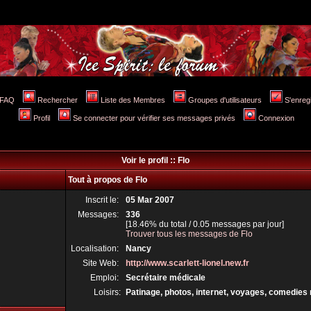
FAQ
Rechercher
Liste des Membres
Groupes d'utilisateurs
S'enreg
Profil
Se connecter pour vérifier ses messages privés
Connexion
Voir le profil :: Flo
Tout à propos de Flo
Inscrit le:
05 Mar 2007
Messages:
336
[18.46% du total / 0.05 messages par jour]
Trouver tous les messages de Flo
Localisation:
Nancy
Site Web:
http://www.scarlett-lionel.new.fr
Emploi:
Secrétaire médicale
Loisirs:
Patinage, photos, internet, voyages, comedies 