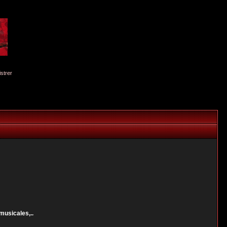
istrer
musicales,..