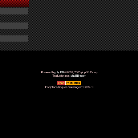
Powered by
phpBB
© 2001, 2005 phpBB Group
Traduction par :
phpBB-fr.com
Inscriptions bloqués / messages: 13889 / 0