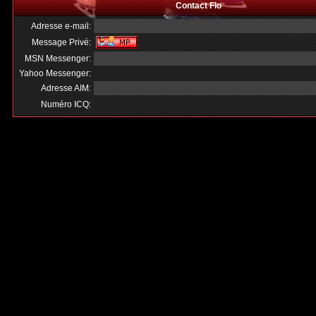
Contact Flo
Adresse e-mail:
Message Privé:
MSN Messenger:
Yahoo Messenger:
Adresse AIM:
Numéro ICQ: