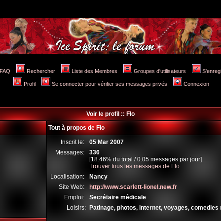
FAQ
Rechercher
Liste des Membres
Groupes d'utilisateurs
S'enreg
Profil
Se connecter pour vérifier ses messages privés
Connexion
Voir le profil :: Flo
Tout à propos de Flo
Inscrit le:
05 Mar 2007
Messages:
336
[18.46% du total / 0.05 messages par jour]
Trouver tous les messages de Flo
Localisation:
Nancy
Site Web:
http://www.scarlett-lionel.new.fr
Emploi:
Secrétaire médicale
Loisirs:
Patinage, photos, internet, voyages, comedies 