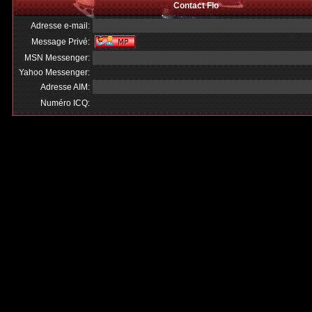
Contact Flo
Adresse e-mail:
Message Privé:
MSN Messenger:
Yahoo Messenger:
Adresse AIM:
Numéro ICQ: