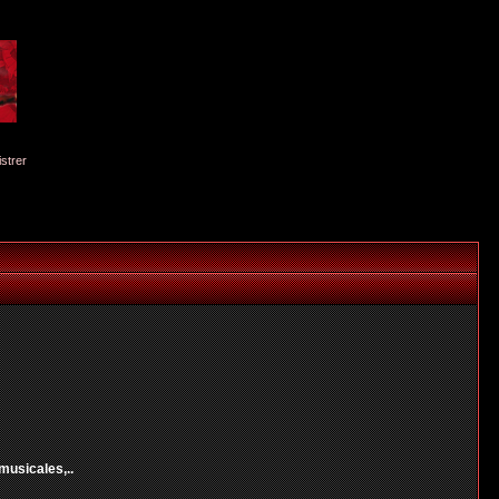
istrer
musicales,..