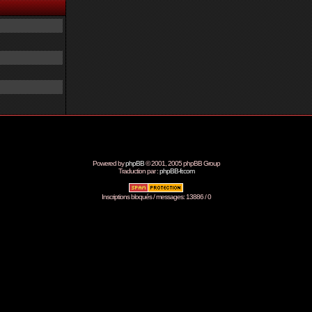
Powered by
phpBB
© 2001, 2005 phpBB Group
Traduction par :
phpBB-fr.com
Inscriptions bloqués / messages: 13886 / 0