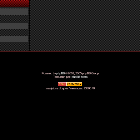
Powered by
phpBB
© 2001, 2005 phpBB Group
Traduction par :
phpBB-fr.com
Inscriptions bloqués / messages: 13890 / 0