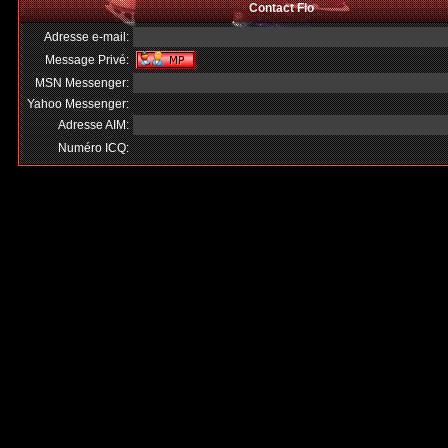
Contact Flo
Adresse e-mail:
Message Privé:
MSN Messenger:
Yahoo Messenger:
Adresse AIM:
Numéro ICQ: