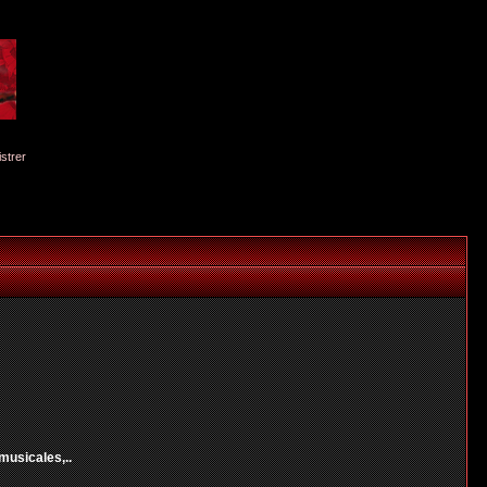
istrer
musicales,..