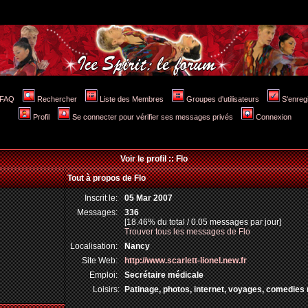
FAQ
Rechercher
Liste des Membres
Groupes d'utilisateurs
S'enreg
Profil
Se connecter pour vérifier ses messages privés
Connexion
Voir le profil :: Flo
Tout à propos de Flo
Inscrit le:
05 Mar 2007
Messages:
336
[18.46% du total / 0.05 messages par jour]
Trouver tous les messages de Flo
Localisation:
Nancy
Site Web:
http://www.scarlett-lionel.new.fr
Emploi:
Secrétaire médicale
Loisirs:
Patinage, photos, internet, voyages, comedies 