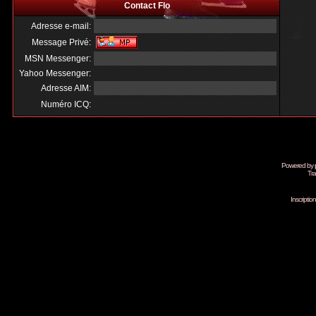
Contact Flo
Adresse e-mail:
Message Privé:
MSN Messenger:
Yahoo Messenger:
Adresse AIM:
Numéro ICQ:
Powered by
Tra
Inscripti