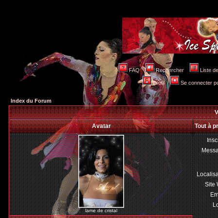
FAQ
Rechercher
Liste 
Profil
Se connecter po
Index du Forum
V
Avatar
Tout à p
Insc
Mess
Localis
Site
Em
Lo
lame de cristal