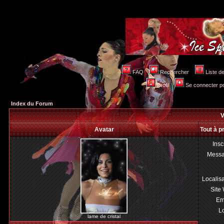
FAQ
Rechercher
Liste 
Profil
Se connecter po
Index du Forum
V
Avatar
Tout à p
Insc
Mess
Localis
Site
Em
Lo
lame de cristal