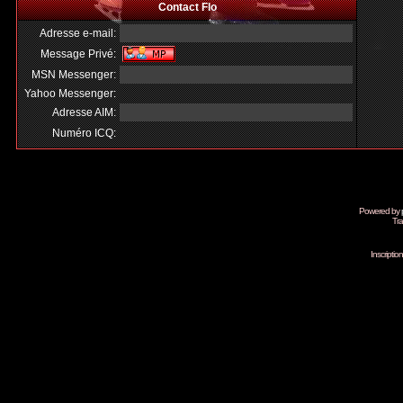
Contact Flo
Adresse e-mail:
Message Privé:
MSN Messenger:
Yahoo Messenger:
Adresse AIM:
Numéro ICQ:
Powered by
Tra
Inscripti