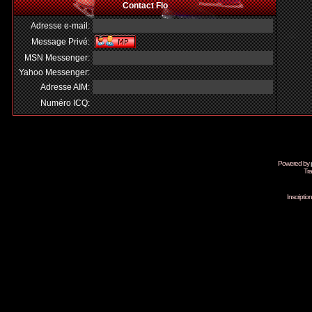
Contact Flo
Adresse e-mail:
Message Privé:
MSN Messenger:
Yahoo Messenger:
Adresse AIM:
Numéro ICQ:
Powered by
Tra
Inscripti