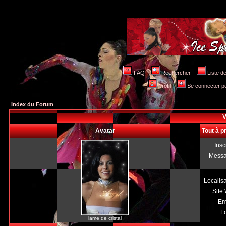
FAQ
Rechercher
Liste 
Profil
Se connecter po
Index du Forum
V
Avatar
Tout à p
Insc
Mess
Localis
Site
Em
Lo
lame de cristal