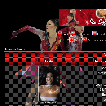
FAQ
Rechercher
Liste 
Profil
Se connecter po
Index du Forum
V
Avatar
Tout à p
Insc
Mess
Localis
Site
Em
Lo
lame de cristal