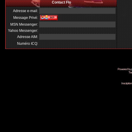
Contact Flo
Adresse e-mail:
Message Privé:
MSN Messenger:
Yahoo Messenger:
Adresse AIM:
Numéro ICQ:
Powered by
Tra
Inscripti