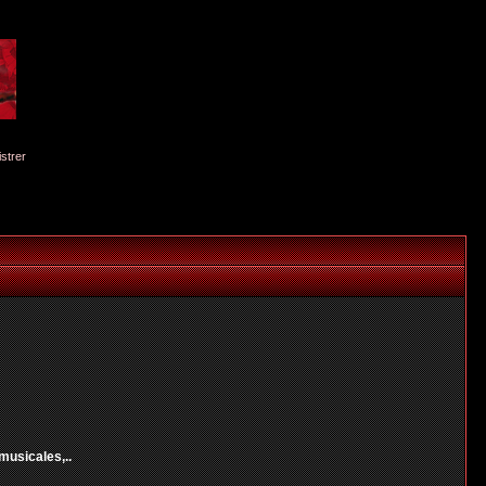
istrer
musicales,..