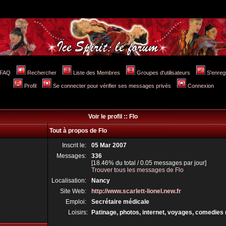
FAQ
Rechercher
Liste des Membres
Groupes d'utilisateurs
S'enreg
Profil
Se connecter pour vérifier ses messages privés
Connexion
Voir le profil :: Flo
Tout à propos de Flo
Inscrit le:
05 Mar 2007
Messages:
336
[18.46% du total / 0.05 messages par jour]
Trouver tous les messages de Flo
Localisation:
Nancy
Site Web:
http://www.scarlett-lionel.new.fr
Emploi:
Secrétaire médicale
Loisirs:
Patinage, photos, internet, voyages, comedies 