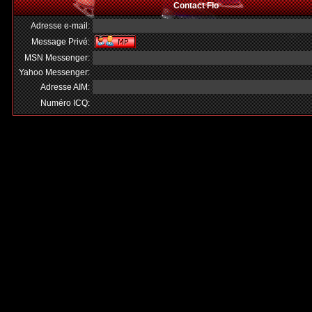
Contact Flo
Adresse e-mail:
Message Privé:
MSN Messenger:
Yahoo Messenger:
Adresse AIM:
Numéro ICQ: