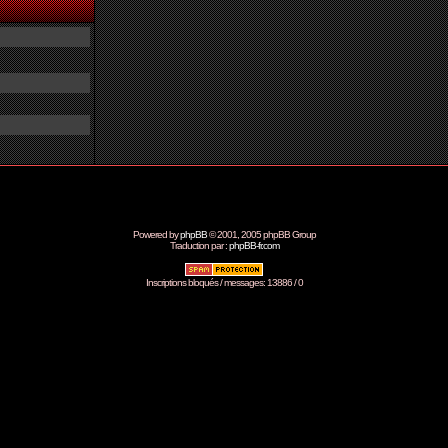
Powered by
phpBB
© 2001, 2005 phpBB Group
Traduction par :
phpBB-fr.com
Inscriptions bloqués / messages: 13886 / 0