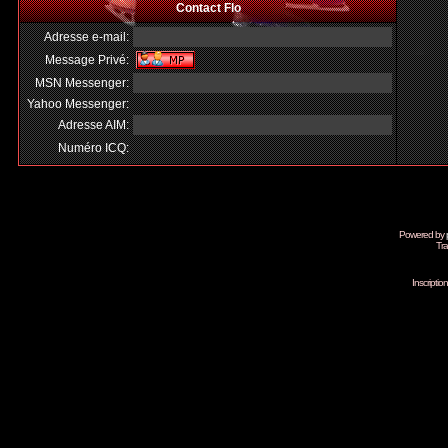
Contact Flo
Adresse e-mail:
Message Privé:
MSN Messenger:
Yahoo Messenger:
Adresse AIM:
Numéro ICQ:
Powered by
Tra
Inscripti