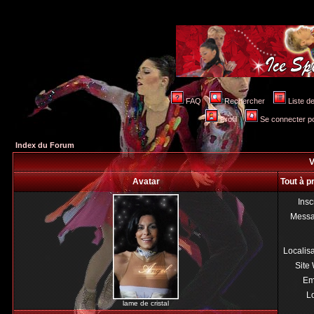
FAQ
Rechercher
Liste 
Profil
Se connecter po
Index du Forum
V
Avatar
Tout à p
Insc
Mess
Localis
Site
Em
Lo
lame de cristal