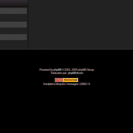
Powered by
phpBB
© 2001, 2005 phpBB Group
Traduction par :
phpBB-fr.com
Inscriptions bloqués / messages: 13892 / 0