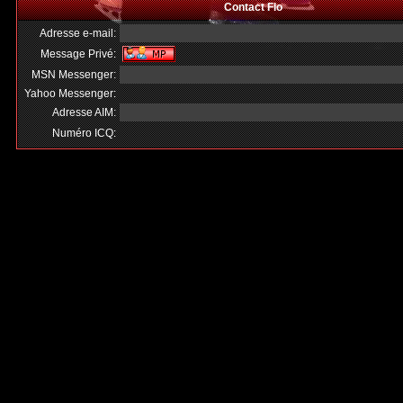
Contact Flo
Adresse e-mail:
Message Privé:
MSN Messenger:
Yahoo Messenger:
Adresse AIM:
Numéro ICQ: