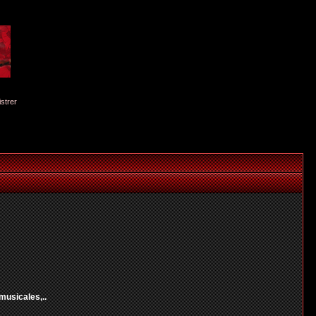
istrer
musicales,..