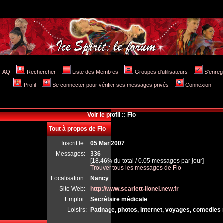
FAQ
Rechercher
Liste des Membres
Groupes d'utilisateurs
S'enreg
Profil
Se connecter pour vérifier ses messages privés
Connexion
Voir le profil :: Flo
Tout à propos de Flo
Inscrit le:
05 Mar 2007
Messages:
336
[18.46% du total / 0.05 messages par jour]
Trouver tous les messages de Flo
Localisation:
Nancy
Site Web:
http://www.scarlett-lionel.new.fr
Emploi:
Secrétaire médicale
Loisirs:
Patinage, photos, internet, voyages, comedies 