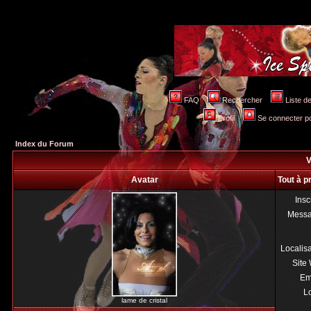
FAQ
Rechercher
Liste 
Profil
Se connecter po
Index du Forum
V
Avatar
Tout à p
Insc
Mess
Localis
Site
Em
Lo
lame de cristal