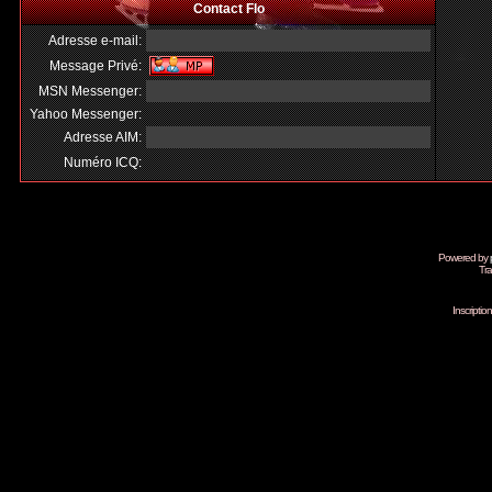
Contact Flo
Adresse e-mail:
Message Privé:
MSN Messenger:
Yahoo Messenger:
Adresse AIM:
Numéro ICQ:
Powered by
Tra
Inscripti