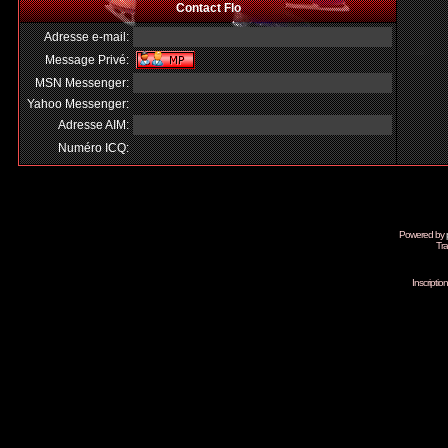
Contact Flo
Adresse e-mail:
Message Privé:
MSN Messenger:
Yahoo Messenger:
Adresse AIM:
Numéro ICQ:
Powered by
Tra
Inscripti