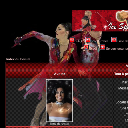
FAQ
Rechercher
Liste 
Profil
Se connecter po
Index du Forum
V
Avatar
Tout à p
Insc
Mess
Localis
Site
Em
Lo
lame de cristal