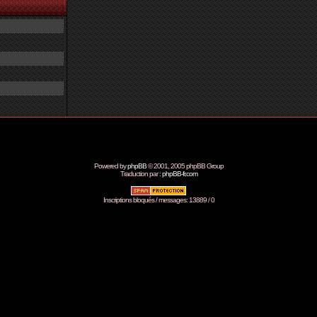
Powered by
phpBB
© 2001, 2005 phpBB Group
Traduction par :
phpBB-fr.com
Inscriptions bloqués / messages: 13889 / 0