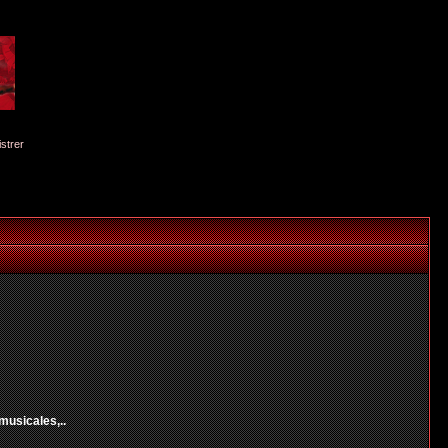
istrer
musicales,..