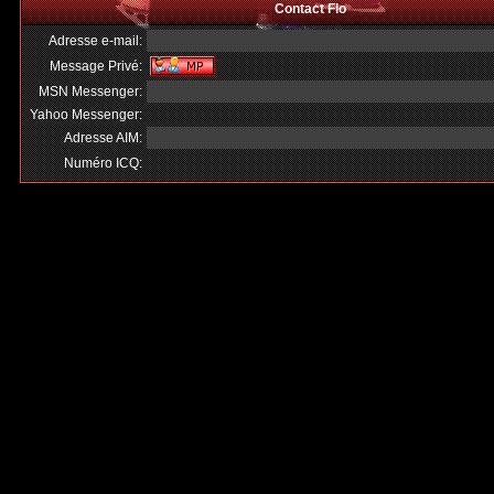
Contact Flo
Adresse e-mail:
Message Privé:
MSN Messenger:
Yahoo Messenger:
Adresse AIM:
Numéro ICQ: