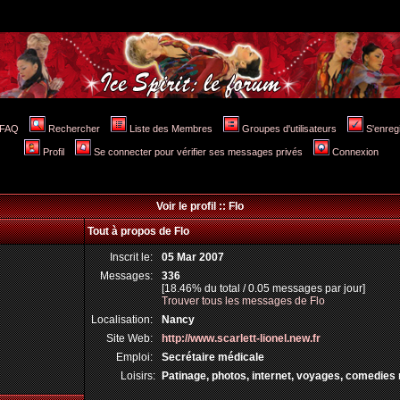
FAQ
Rechercher
Liste des Membres
Groupes d'utilisateurs
S'enreg
Profil
Se connecter pour vérifier ses messages privés
Connexion
Voir le profil :: Flo
Tout à propos de Flo
Inscrit le:
05 Mar 2007
Messages:
336
[18.46% du total / 0.05 messages par jour]
Trouver tous les messages de Flo
Localisation:
Nancy
Site Web:
http://www.scarlett-lionel.new.fr
Emploi:
Secrétaire médicale
Loisirs:
Patinage, photos, internet, voyages, comedies 