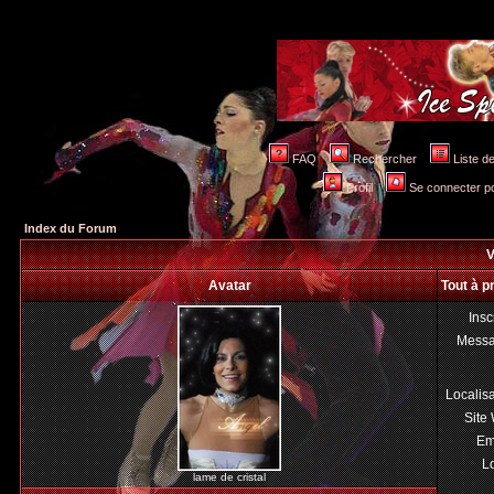
FAQ
Rechercher
Liste 
Profil
Se connecter po
Index du Forum
V
Avatar
Tout à p
Insc
Mess
Localis
Site
Em
Lo
lame de cristal