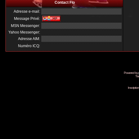
Contact Flo
Adresse e-mail:
Message Privé:
MSN Messenger:
Yahoo Messenger:
Adresse AIM:
Numéro ICQ:
Powered by
Tra
Inscripti