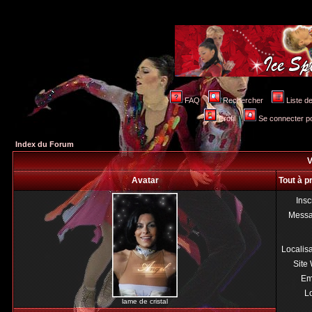
FAQ
Rechercher
Liste 
Profil
Se connecter po
Index du Forum
V
Avatar
Tout à p
Insc
Mess
Localis
Site
Em
Lo
lame de cristal