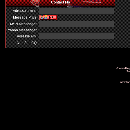
Contact Flo
Adresse e-mail:
Message Privé:
MSN Messenger:
Yahoo Messenger:
Adresse AIM:
Numéro ICQ:
Powered by
Tra
Inscripti