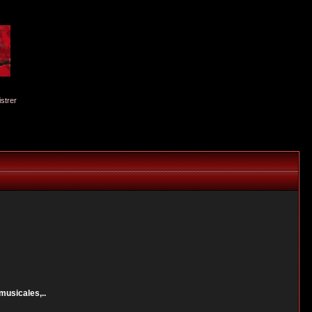
istrer
musicales,..