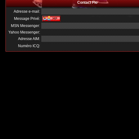
Contact Flo
Adresse e-mail:
Message Privé:
MSN Messenger:
Yahoo Messenger:
Adresse AIM:
Numéro ICQ: