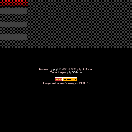
Powered by
phpBB
© 2001, 2005 phpBB Group
Traduction par :
phpBB-fr.com
Inscriptions bloqués / messages: 13885 / 0