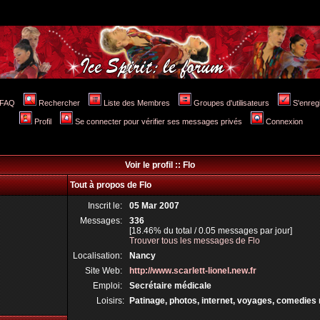
FAQ
Rechercher
Liste des Membres
Groupes d'utilisateurs
S'enreg
Profil
Se connecter pour vérifier ses messages privés
Connexion
Voir le profil :: Flo
Tout à propos de Flo
Inscrit le:
05 Mar 2007
Messages:
336
[18.46% du total / 0.05 messages par jour]
Trouver tous les messages de Flo
Localisation:
Nancy
Site Web:
http://www.scarlett-lionel.new.fr
Emploi:
Secrétaire médicale
Loisirs:
Patinage, photos, internet, voyages, comedies 