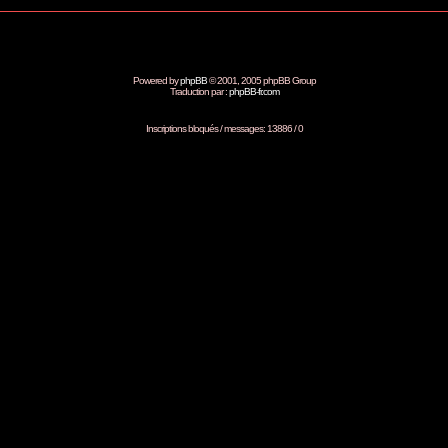
Powered by
phpBB
© 2001, 2005 phpBB Group
Traduction par :
phpBB-fr.com
Inscriptions bloqués / messages: 13886 / 0