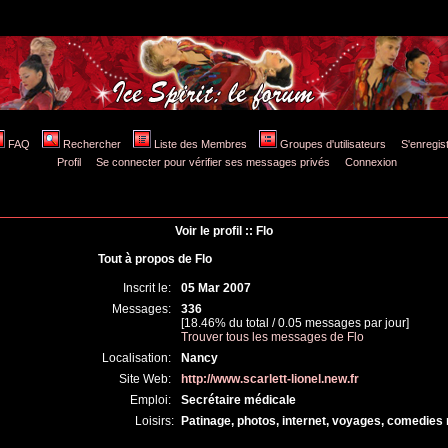
FAQ
Rechercher
Liste des Membres
Groupes d'utilisateurs
S'enregis
Profil
Se connecter pour vérifier ses messages privés
Connexion
Voir le profil :: Flo
Tout à propos de Flo
Inscrit le:
05 Mar 2007
Messages:
336
[18.46% du total / 0.05 messages par jour]
Trouver tous les messages de Flo
Localisation:
Nancy
Site Web:
http://www.scarlett-lionel.new.fr
Emploi:
Secrétaire médicale
Loisirs:
Patinage, photos, internet, voyages, comedies 