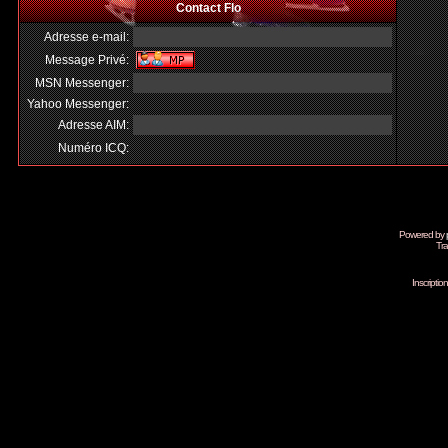
Contact Flo
Adresse e-mail:
Message Privé:
MSN Messenger:
Yahoo Messenger:
Adresse AIM:
Numéro ICQ:
Powered by
Tra
Inscripti