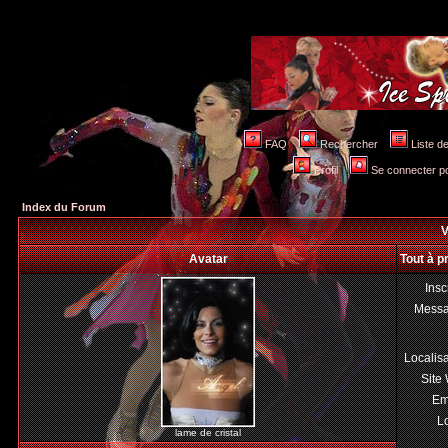
FAQ
Rechercher
Liste 
Profil
Se connecter po
Index du Forum
V
Avatar
Tout à p
Insc
Mess
Localis
Site
Em
Lo
lame de cristal