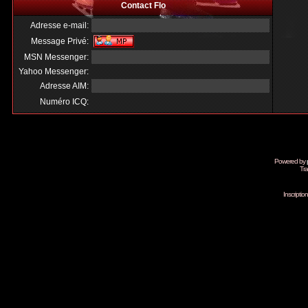
Contact Flo
Adresse e-mail:
Message Privé:
MSN Messenger:
Yahoo Messenger:
Adresse AIM:
Numéro ICQ:
Powered by
Tra
Inscripti