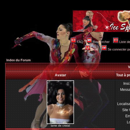
FAQ
Rechercher
Liste 
Profil
Se connecter po
Index du Forum
V
Avatar
Tout à p
Insc
Mess
Localis
Site
Em
Lo
lame de cristal