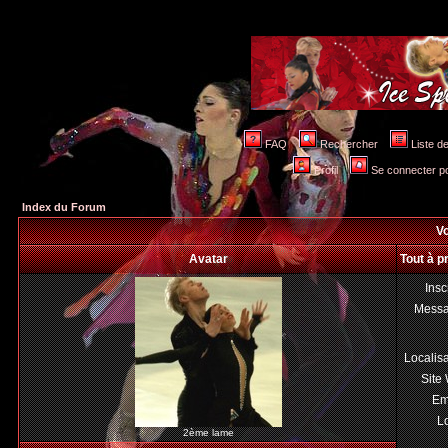
FAQ
Rechercher
Liste 
Profil
Se connecter po
Index du Forum
Vo
Avatar
Tout à p
Insc
Mess
Localis
Site
Em
Lo
2ème lame