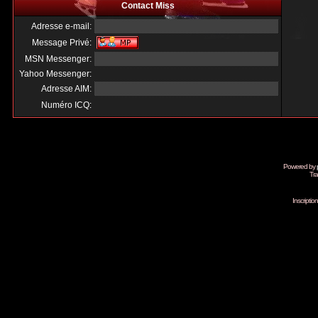
Contact Miss
Adresse e-mail:
Message Privé:
MSN Messenger:
Yahoo Messenger:
Adresse AIM:
Numéro ICQ:
Powered by
Tra
Inscripti