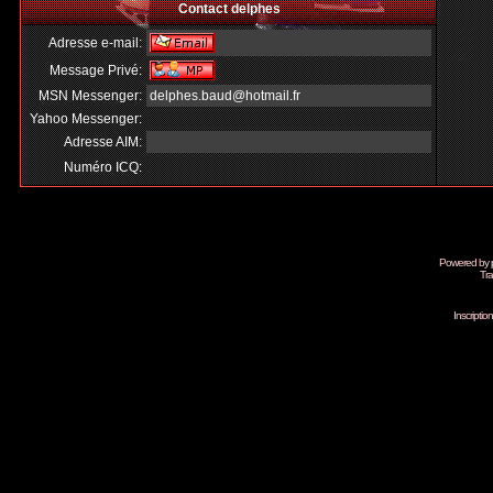
Contact delphes
Adresse e-mail:
Message Privé:
MSN Messenger:
delphes.baud@hotmail.fr
Yahoo Messenger:
Adresse AIM:
Numéro ICQ:
Powered by
Tra
Inscripti