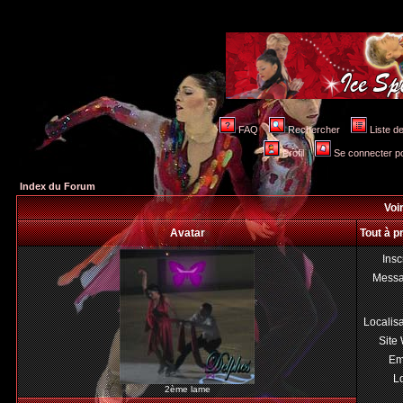
FAQ
Rechercher
Liste 
Profil
Se connecter po
Index du Forum
Voir
Avatar
Tout à p
Insc
Mess
Localis
Site
Em
Lo
2ème lame