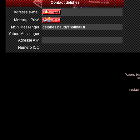
Contact delphes
Adresse e-mail:
Message Privé:
MSN Messenger:
delphes.baud@hotmail.fr
Yahoo Messenger:
Adresse AIM:
Numéro ICQ:
Powered by
Tra
Inscripti