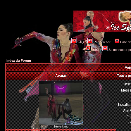
FAQ
Rechercher
Liste 
Profil
Se connecter po
Index du Forum
Voir
Avatar
Tout à p
Insc
Mess
Localis
Site
Em
Lo
2ème lame