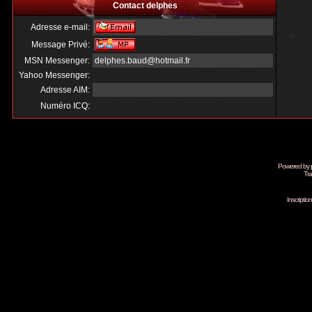
Contact delphes
Adresse e-mail:
Message Privé:
MSN Messenger:
delphes.baud@hotmail.fr
Yahoo Messenger:
Adresse AIM:
Numéro ICQ:
Powered by
Tra
Inscripti