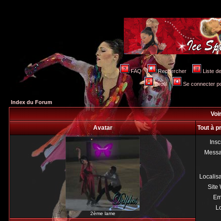
FAQ
Rechercher
Liste 
Profil
Se connecter po
Index du Forum
Voir
Avatar
Tout à p
Insc
Mess
Localis
Site
Em
Lo
2ème lame