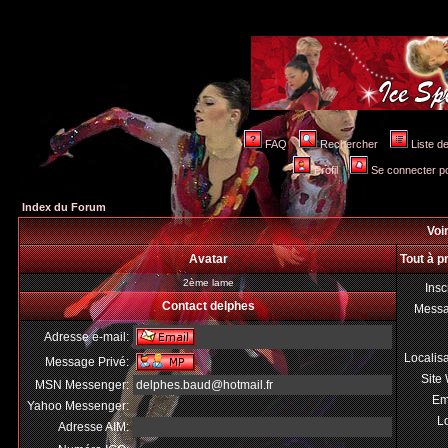
FAQ
Rechercher
Liste 
Profil
Se connecter po
Index du Forum
Voir
Avatar
Tout à p
2ème lame
Insc
Contact delphes
Mess
Adresse e-mail:
Localis
Message Privé:
Site
MSN Messenger:
delphes.baud@hotmail.fr
Em
Yahoo Messenger:
Lo
Adresse AIM: