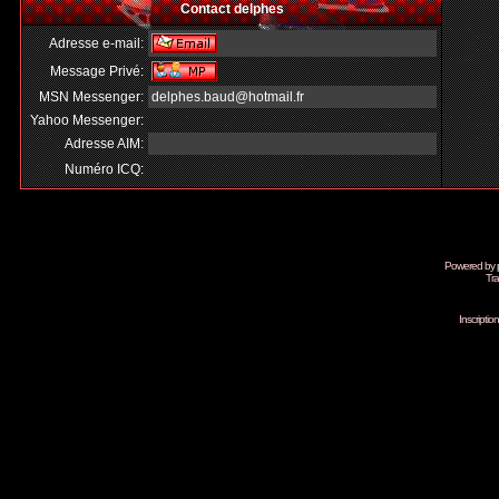
Contact delphes
Adresse e-mail:
Message Privé:
MSN Messenger:
delphes.baud@hotmail.fr
Yahoo Messenger:
Adresse AIM:
Numéro ICQ:
Powered by
Tra
Inscripti