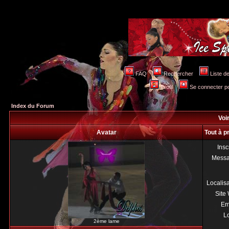
FAQ
Rechercher
Liste 
Profil
Se connecter po
Index du Forum
Voir
Avatar
Tout à p
Insc
Mess
Localis
Site
Em
Lo
2ème lame