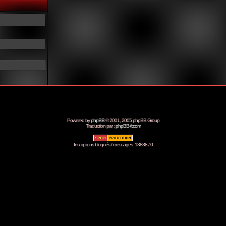
Powered by
phpBB
© 2001, 2005 phpBB Group
Traduction par :
phpBB-fr.com
Inscriptions bloqués / messages: 13888 / 0