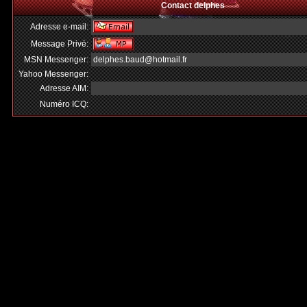
Contact delphes
Adresse e-mail:
Message Privé:
MSN Messenger:
delphes.baud@hotmail.fr
Yahoo Messenger:
Adresse AIM:
Numéro ICQ: