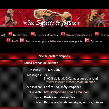
FAQ
Rechercher
Liste des Membres
Groupes d'utilisateurs
S'enreg
Profil
Se connecter pour vérifier ses messages privés
Connexion
Voir le profil :: delphes
Tout à propos de delphes
Inscrit le:
13 Mai 2007
Messages:
74
[4.07% du total / 0.01 messages par jour]
Trouver tous les messages de delphes
Localisation:
Lozère : St Chély d'Apcher
Site Web:
http://delphes48.spaces.live.com/
Emploi:
Professeur des écoles
Loisirs:
Patinage à la télé, musique, lecture, internet...