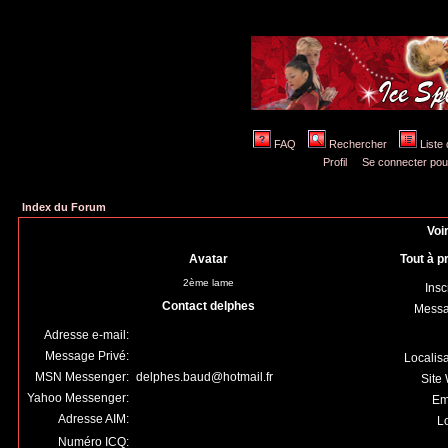
FAQ
Rechercher
Liste
Profil
Se connecter pou
Index du Forum
Voir
Avatar
Tout à p
2ème lame
Insc
Contact delphes
Mess
Adresse e-mail:
Message Privé:
Localis
MSN Messenger:
delphes.baud@hotmail.fr
Site
Yahoo Messenger:
Em
Adresse AIM:
Lo
Numéro ICQ: