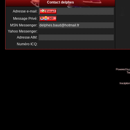
Contact delphes
Adresse e-mail:
Message Privé:
MSN Messenger:
delphes.baud@hotmail.fr
Yahoo Messenger:
Adresse AIM:
Numéro ICQ:
Powered by
Tra
Inscripti