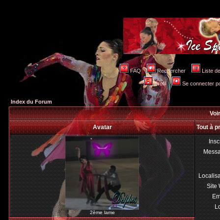
FAQ
Rechercher
Liste 
Profil
Se connecter po
Index du Forum
Voir
Avatar
Tout à p
Insc
Mess
Localis
Site
Em
Lo
2ème lame