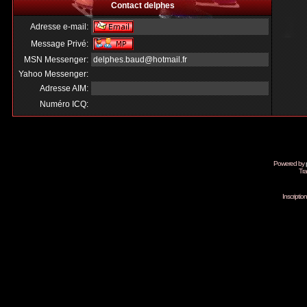
Contact delphes
Adresse e-mail:
Message Privé:
MSN Messenger:
delphes.baud@hotmail.fr
Yahoo Messenger:
Adresse AIM:
Numéro ICQ:
Powered by
Tra
Inscripti