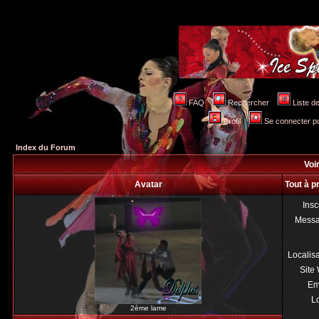
FAQ
Rechercher
Liste 
Profil
Se connecter po
Index du Forum
Voir
Avatar
Tout à p
Insc
Mess
Localis
Site
Em
Lo
2ème lame