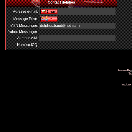
Contact delphes
Adresse e-mail:
Message Privé:
MSN Messenger:
delphes.baud@hotmail.fr
Yahoo Messenger:
Adresse AIM:
Numéro ICQ:
Powered by
Tra
Inscripti