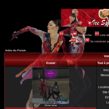
FAQ
Rechercher
Liste 
Profil
Se connecter po
Index du Forum
Voir
Avatar
Tout à p
Insc
Mess
Localis
Site
Em
Lo
2ème lame