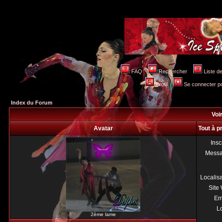
FAQ
Rechercher
Liste 
Profil
Se connecter po
Index du Forum
Voir
Avatar
Tout à p
Insc
Mess
Localis
Site
Em
Lo
2ème lame