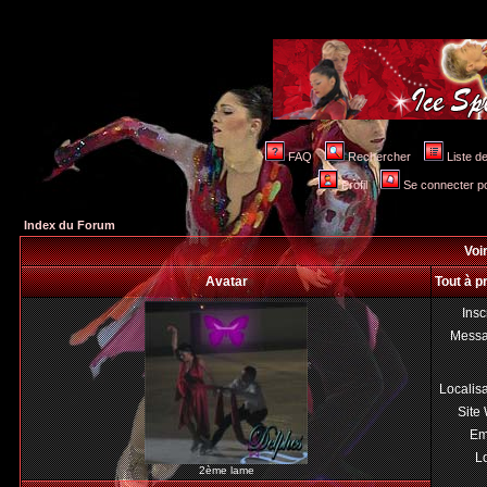
FAQ
Rechercher
Liste 
Profil
Se connecter po
Index du Forum
Voir
Avatar
Tout à p
Insc
Mess
Localis
Site
Em
Lo
2ème lame