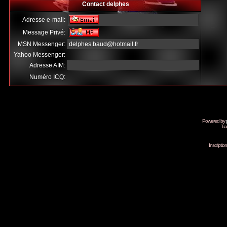
Contact delphes
Adresse e-mail:
Message Privé:
MSN Messenger:
delphes.baud@hotmail.fr
Yahoo Messenger:
Adresse AIM:
Numéro ICQ:
Powered by
Tra
Inscripti