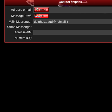
Contact delphes
Adresse e-mail:
Message Privé:
MSN Messenger:
delphes.baud@hotmail.fr
Yahoo Messenger:
Adresse AIM:
Numéro ICQ: