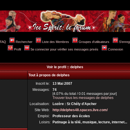
FAQ
Rechercher
Liste des Membres
Groupes d'utilisateurs
S'enreg
Profil
Se connecter pour vérifier ses messages privés
Connexion
Voir le profil :: delphes
Tout à propos de delphes
Inscrit le:
13 Mai 2007
Messages:
74
[4.07% du total / 0.01 messages par jour]
Trouver tous les messages de delphes
Localisation:
Lozère : St Chély d'Apcher
Site Web:
http://delphes48.spaces.live.com/
Emploi:
Professeur des écoles
Loisirs:
Patinage à la télé, musique, lecture, internet...