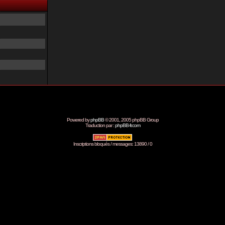
Powered by
phpBB
© 2001, 2005 phpBB Group
Traduction par :
phpBB-fr.com
Inscriptions bloqués / messages: 13890 / 0