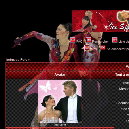
FAQ
Rechercher
Liste 
Profil
Se connecter po
Index du Forum
Vo
Avatar
Tout à p
Insc
Mess
Localis
Site
Em
Lo
fine lame