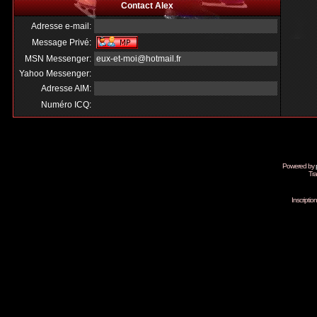
Contact Alex
Adresse e-mail:
Message Privé:
MSN Messenger:
eux-et-moi@hotmail.fr
Yahoo Messenger:
Adresse AIM:
Numéro ICQ:
Powered by
Tra
Inscripti