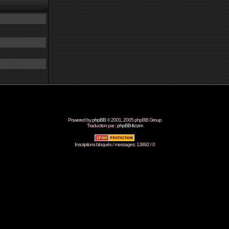
Powered by
phpBB
© 2001, 2005 phpBB Group
Traduction par :
phpBB-fr.com
Inscriptions bloqués / messages: 13892 / 0