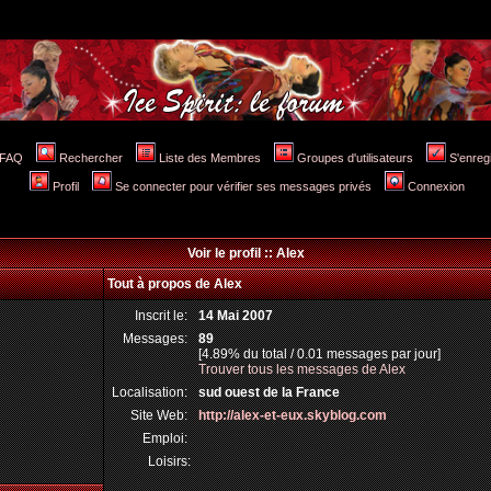
FAQ
Rechercher
Liste des Membres
Groupes d'utilisateurs
S'enreg
Profil
Se connecter pour vérifier ses messages privés
Connexion
Voir le profil :: Alex
Tout à propos de Alex
Inscrit le:
14 Mai 2007
Messages:
89
[4.89% du total / 0.01 messages par jour]
Trouver tous les messages de Alex
Localisation:
sud ouest de la France
Site Web:
http://alex-et-eux.skyblog.com
Emploi:
Loisirs: