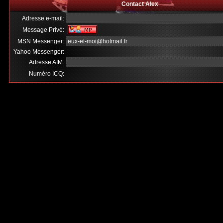
Contact Alex
Adresse e-mail:
Message Privé:
MSN Messenger:
eux-et-moi@hotmail.fr
Yahoo Messenger:
Adresse AIM:
Numéro ICQ: