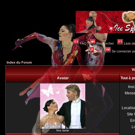
FAQ
Rechercher
Liste 
Profil
Se connecter po
Index du Forum
Vo
Avatar
Tout à p
Insc
Mess
Localis
Site
Em
Lo
fine lame