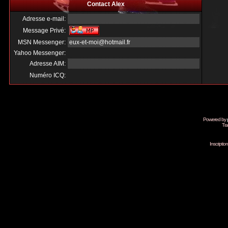
Contact Alex
Adresse e-mail:
Message Privé:
MSN Messenger:
eux-et-moi@hotmail.fr
Yahoo Messenger:
Adresse AIM:
Numéro ICQ:
Powered by
Tra
Inscripti