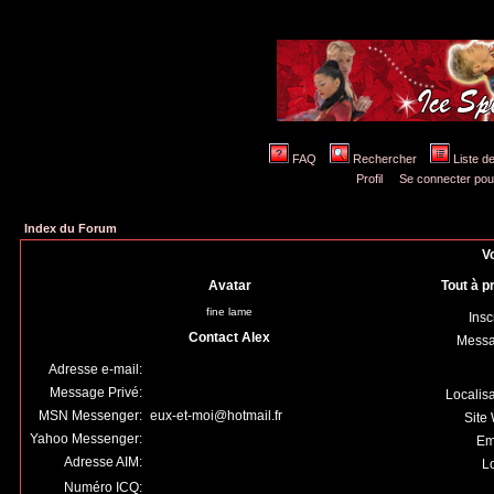
FAQ
Rechercher
Liste 
Profil
Se connecter pou
Index du Forum
Vo
Avatar
Tout à p
fine lame
Insc
Contact Alex
Mess
Adresse e-mail:
Message Privé:
Localis
MSN Messenger:
eux-et-moi@hotmail.fr
Site
Yahoo Messenger:
Em
Adresse AIM:
Lo
Numéro ICQ: